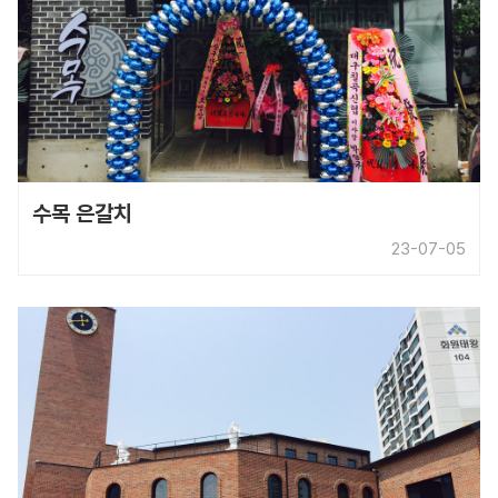
수목 은갈치
23-07-05